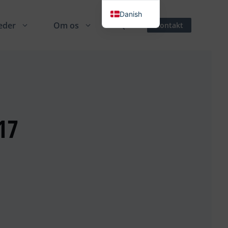
Danish
eder
Om os
Kontakt
English
German
Spanish
French
Italian
17