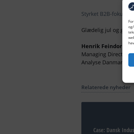
Styrket B2B-fokus h
For
og/
Glædelig jul og godt n
tek
web
hav
Henrik Feindor Chr
Managing Director &
Analyse Danmark
Relaterede nyheder
Case: Dansk Indust