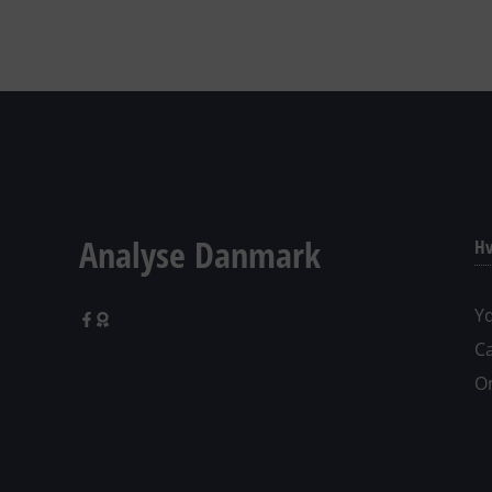
Analyse Danmark
Hv
Yd
C
O