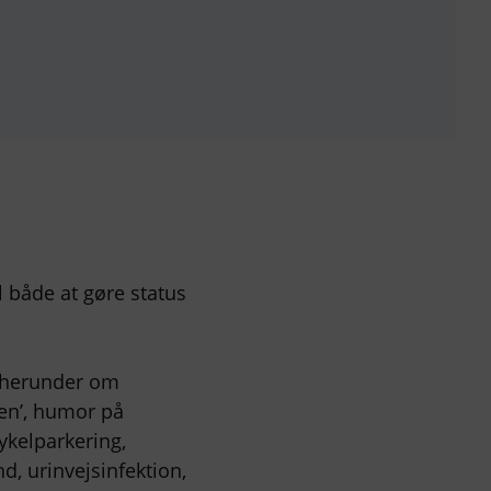
il både at gøre status
, herunder om
pen’, humor på
ykelparkering,
, urinvejsinfektion,