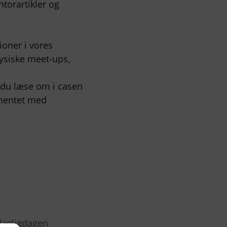
torartikler og
ioner i vores
ysiske meet-ups,
 du læse om i casen
gmentet med
i dagligdagen