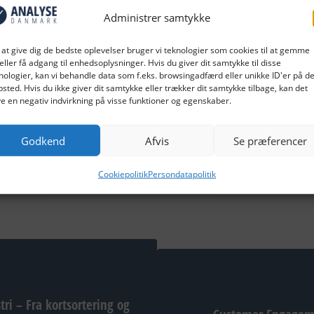
Administrer samtykke
os Analyse Danmark
 at give dig de bedste oplevelser bruger vi teknologier som cookies til at gemme
eller få adgang til enhedsoplysninger. Hvis du giver dit samtykke til disse
ytår til alle analysefans!
nologier, kan vi behandle data som f.eks. browsingadfærd eller unikke ID'er på de
sted. Hvis du ikke giver dit samtykke eller trækker dit samtykke tilbage, kan det
e en negativ indvirkning på visse funktioner og egenskaber.
istensen
 Partner
Godkend
Afvis
Se præferencer
Cookiepolitik
Persondatapolitik
ri – Fra kortsortering og