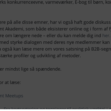
ks konkurrenceevne, varmeværker, E-bog til børn, kon
ere på alle disse emner, har vi også haft gode diskuss
 Akademi, som både eksisterer online og i form af f
e om længere nede – eller du kan melde dig ind
her.
I med styrke dialogen med deres nye medlemmer kan
u også kan læse mere om vores satsning på B2B-se
stærke profiler og udvikling af metoder.
iver mindst lige så spændende.
or at læse:
nt Meetups
– Fra kortsortering og tegninger til praktisk værktøj 