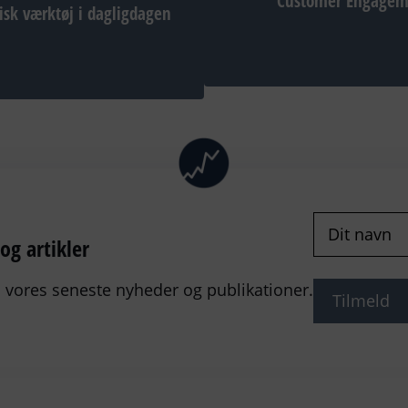
Customer Engagem
tisk værktøj i dagligdagen
Navn
(Påkræv
g artikler
 vores seneste nyheder og publikationer.