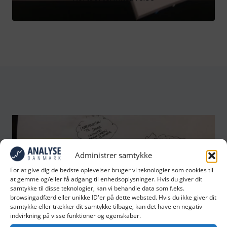
Administrer samtykke
For at give dig de bedste oplevelser bruger vi teknologier som cookies til
at gemme og/eller få adgang til enhedsoplysninger. Hvis du giver dit
samtykke til disse teknologier, kan vi behandle data som f.eks.
browsingadfærd eller unikke ID'er på dette websted. Hvis du ikke giver dit
samtykke eller trækker dit samtykke tilbage, kan det have en negativ
indvirkning på visse funktioner og egenskaber.