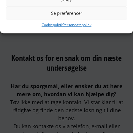
Se præferencer
Cookiepolitik
Persondatapolitik
Kontakt os for en snak om din næste
undersøgelse
Har du spørgsmål, eller ønsker du at høre
mere om, hvordan vi kan hjælpe dig?
Tøv ikke med at tage kontakt. Vi står klar til at
rådgive og finde den bedste løsning til dine
behov.
Du kan kontakte os via telefon, e-mail eller