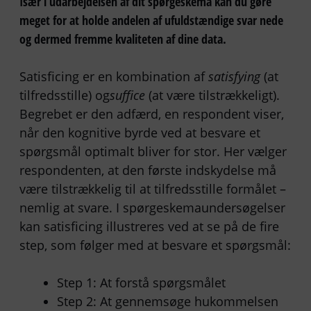
Især i udarbejdelsen af dit spørgeskema kan du gøre
meget for at holde andelen af ufuldstændige svar nede
og dermed fremme kvaliteten af dine data.
Satisficing er en kombination af
satisfying
(at
tilfredsstille) og
suffice
(at være tilstrækkeligt).
Begrebet er den adfærd, en respondent viser,
når den kognitive byrde ved at besvare et
spørgsmål optimalt bliver for stor. Her vælger
respondenten, at den første indskydelse må
være tilstrækkelig til at tilfredsstille formålet –
nemlig at svare. I spørgeskemaundersøgelser
kan satisficing illustreres ved at se på de fire
step, som følger med at besvare et spørgsmål:
Step 1: At forstå spørgsmålet
Step 2: At gennemsøge hukommelsen