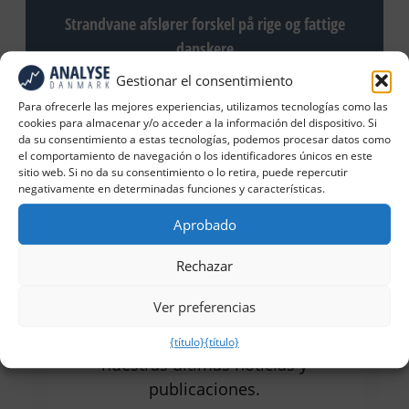
Strandvane afslører forskel på rige og fattige
danskere
Gestionar el consentimiento
Para ofrecerle las mejores experiencias, utilizamos tecnologías como las
cookies para almacenar y/o acceder a la información del dispositivo. Si
da su consentimiento a estas tecnologías, podemos procesar datos como
el comportamiento de navegación o los identificadores únicos en este
sitio web. Si no da su consentimiento o lo retira, puede repercutir
negativamente en determinadas funciones y características.
Aprobado
Reciba nuestras últimas
Rechazar
noticias y artículos
Ver preferencias
Rellene el formulario para recibir
{título}
{título}
nuestras últimas noticias y
publicaciones.