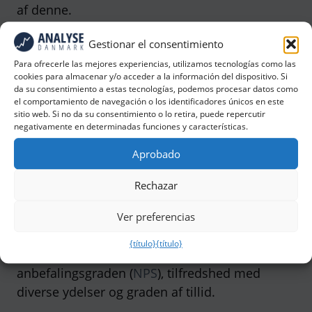
af denne.
Gestionar el consentimiento
Alternativt kan den tage udgangspunkt i
jeres eksisterende kunder, og
Para ofrecerle las mejores experiencias, utilizamos tecnologías como las
cookies para almacenar y/o acceder a la información del dispositivo. Si
gennemføres som en
análisis de
da su consentimiento a estas tecnologías, podemos procesar datos como
clientes
med fokus på konkurrenter og
el comportamiento de navegación o los identificadores únicos en este
sitio web. Si no da su consentimiento o lo retira, puede repercutir
kundernes forhold til disse.
negativamente en determinadas funciones y características.
Aprobado
Alle virksomheder kan have gavn af at få
indblik i deres konkurrencemæssige styrker og
Rechazar
svagheder. Typisk vil man få et overblik over,
hvordan man er placeret i forhold til
Ver preferencias
konkurrenter på en række forskellige
{título}
{título}
parametre. Disse vil typisk inkludere
anbefalingsgraden (
NPS
), tilfredshed med
diverse ydelser og graden af tillid.