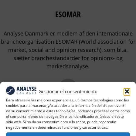
ESOMAR
Analyse Danmark er medlem af den internationale
brancheorganisation ESOMAR (World association for
market, social and opinion research), som bl.a.
sætter branchestandarder for opinions- og
markedsanalyse.
Gestionar el consentimiento
Para ofrecerle las mejores experiencias, utilizamos tecnologías como las
cookies para almacenar y/o acceder a la información del dispositivo. Si
DI Rådgiverne
da su consentimiento a estas tecnologías, podemos procesar datos como
el comportamiento de navegación o los identificadores únicos en este
sitio web. Si no da su consentimiento o lo retira, puede repercutir
negativamente en determinadas funciones y características.
Analyse Danmark er medlem af DI Rådgiverne, som