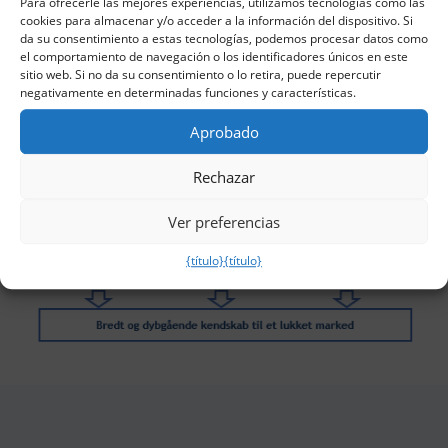
Para ofrecerle las mejores experiencias, utilizamos tecnologías como las
cookies para almacenar y/o acceder a la información del dispositivo. Si
Samlet set er henholdsvis det danske, norske
da su consentimiento a estas tecnologías, podemos procesar datos como
og svenske marked dermed blevet afdækket
el comportamiento de navegación o los identificadores únicos en este
sitio web. Si no da su consentimiento o lo retira, puede repercutir
gennem en prisme af offentligt tilgængeligt
negativamente en determinadas funciones y características.
materiale, dyb indsigt fra markedets
nøglepersoner med ekspertviden samt
Aprobado
underleverandørers og kunders opfattelse af
Rechazar
og kendskab til Lyreco og deres konkurrenter.
Ver preferencias
{título}
{título}