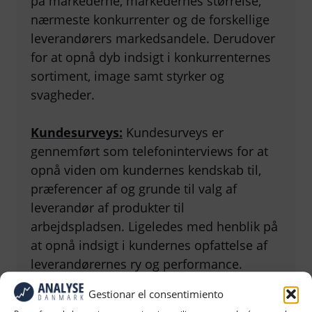
på markederne, markedernes størrelse,
nærmeste konkurrenter og de forskellige
leverandørers markedsandele. Derudover
for at opnå dyb indsigt i konkurrenternes
sortiment, image samt styrker og
svagheder.
Kundesurveys:
Kundesurveys er
gennemført som telefoninterviews for at
opnå viden om kundernes kendskab til,
præferencer af og grunde til valg af
leverandør af produkter til
arbejdspladsen. Ligeledes med henblik på
at opnå indsigt i kundernes opfattelse af
leverandørernes ry og performance.
Gestionar el consentimiento