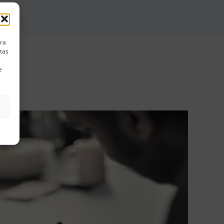
ara
stas
e