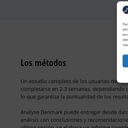
Par
alm
tec
ide
rep
Los métodos
Un estudio completo de los usuarios de su 
completarse en 2-3 semanas, dependiendo del
lo que garantiza la puntualidad de los result
Analyse Denmark puede entregar desde dato
análisis con conclusiones y recomendaciones
última opción, se elabora un informe compl