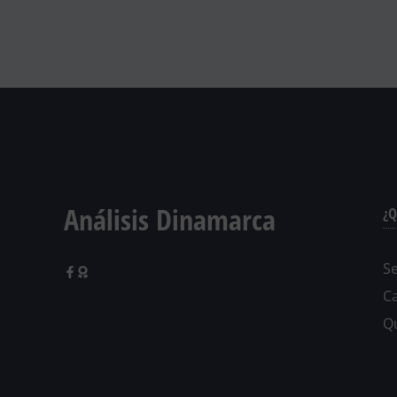
Análisis Dinamarca
¿Q
Se
C
Q