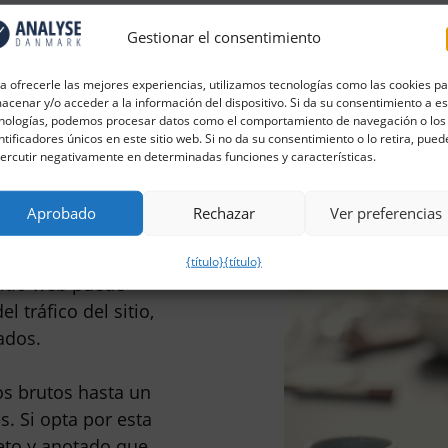
Gestionar el consentimiento
a ofrecerle las mejores experiencias, utilizamos tecnologías como las cookies p
acenar y/o acceder a la información del dispositivo. Si da su consentimiento a e
nologías, podemos procesar datos como el comportamiento de navegación o los
ntificadores únicos en este sitio web. Si no da su consentimiento o lo retira, pued
ercutir negativamente en determinadas funciones y características.
Aprobado
Rechazar
Ver preferencias
{título}
{título}
sitio web puede
 tráfico del sitio,
ados.
s brutos hasta un
. Si opta por esta
eto y anotado que