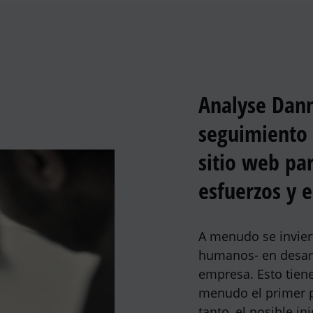
Analyse Danm
seguimiento
sitio web pa
esfuerzos y 
A menudo se invier
humanos- en desarr
empresa. Esto tiene
menudo el primer p
tanto, el posible in