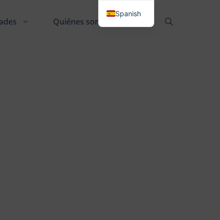
Spanish
ades
Quiénes somos
Danish
English
German
French
Italian