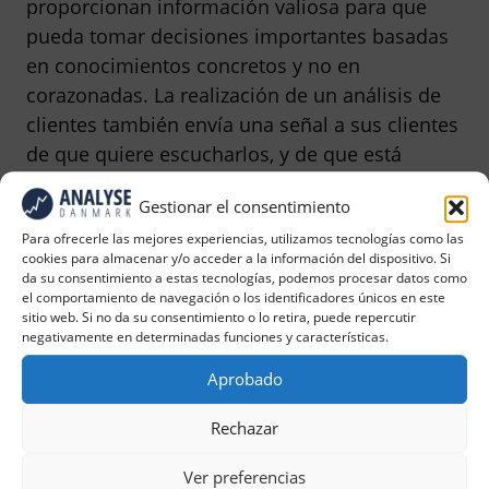
proporcionan información valiosa para que
pueda tomar decisiones importantes basadas
en conocimientos concretos y no en
corazonadas. La realización de un análisis de
clientes también envía una señal a sus clientes
de que quiere escucharlos, y de que está
interesado en mejorar la experiencia del
Gestionar el consentimiento
cliente.
Para ofrecerle las mejores experiencias, utilizamos tecnologías como las
cookies para almacenar y/o acceder a la información del dispositivo. Si
da su consentimiento a estas tecnologías, podemos procesar datos como
el comportamiento de navegación o los identificadores únicos en este
sitio web. Si no da su consentimiento o lo retira, puede repercutir
negativamente en determinadas funciones y características.
Aprobado
Rechazar
Ver preferencias