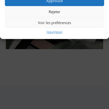
Approuvé
Rejeter
Voir les préférences
{titre}
{titre}