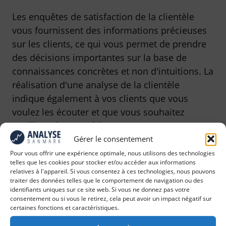
Les enquêtes de satisfaction de la clientèle
vous fournissent des informations précieuses
sur les clients, ce qui vous permet de prendre
des décisions importantes sur la base de
connaissances concrètes et non d'intuitions. La
réalisation d'une analyse de la clientèle
indique également à vos clients que vous
voulez les écouter et que vous souhaitez
améliorer leur expérience.
Gérer le consentement
Pour vous offrir une expérience optimale, nous utilisons des technologies
telles que les cookies pour stocker et/ou accéder aux informations
relatives à l'appareil. Si vous consentez à ces technologies, nous pouvons
traiter des données telles que le comportement de navigation ou des
identifiants uniques sur ce site web. Si vous ne donnez pas votre
consentement ou si vous le retirez, cela peut avoir un impact négatif sur
certaines fonctions et caractéristiques.