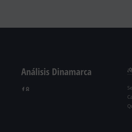
Análisis Dinamarca
¿Q
Se
C
Q