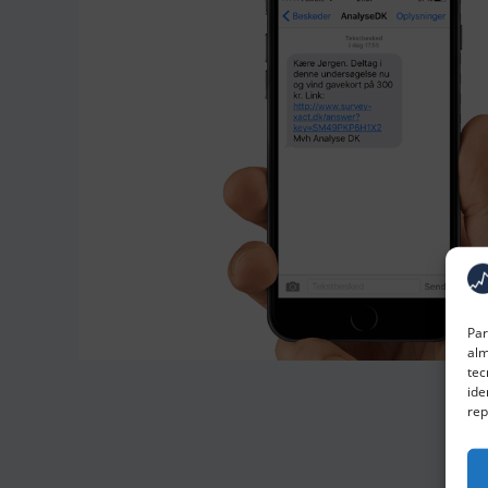
Par
alm
tec
ide
rep