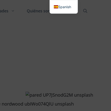
Spanish
ades
Quiénes somos
Danish
English
German
French
Italian