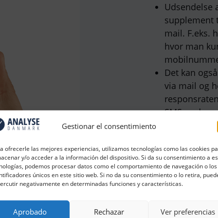
Udsendelse a
supplement t
mail. F.eks.
hvor man kun
mobilnummer
Det kan også
via mail og 
responsrate
SMS-undersøg
eller basere
Gestionar el consentimiento
man selv lev
a ofrecerle las mejores experiencias, utilizamos tecnologías como las cookies p
acenar y/o acceder a la información del dispositivo. Si da su consentimiento a e
nologías, podemos procesar datos como el comportamiento de navegación o los
ntificadores únicos en este sitio web. Si no da su consentimiento o lo retira, pued
ercutir negativamente en determinadas funciones y características.
Aprobado
Rechazar
Ver preferencias