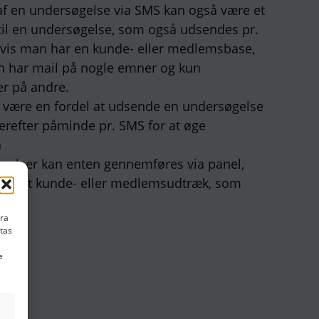
f en undersøgelse via SMS kan også være et
il en undersøgelse, som også udsendes pr.
 hvis man har en kunde- eller medlemsbase,
 har mail på nogle emner og kun
 på andre.
 være en fordel at udsende en undersøgelse
herefter påminde pr. SMS for at øge
n
elser kan enten gennemføres via panel,
s på et kunde- eller medlemsudtræk, som
erer
ara
stas
e