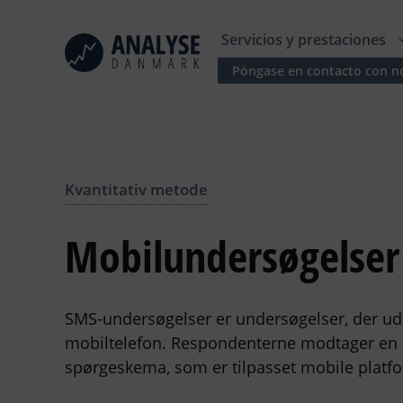
Saltar
al
Servicios y prestaciones
contenido
Póngase en contacto con n
Kvantitativ metode
Mobilundersøgelser
SMS-undersøgelser er undersøgelser, der ud
mobiltelefon. Respondenterne modtager en S
spørgeskema, som er tilpasset mobile platf