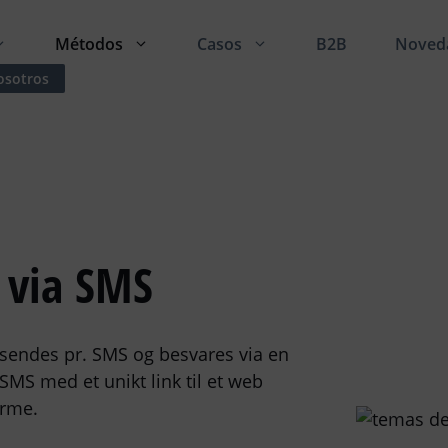
Métodos
Casos
B2B
Noved
osotros
 via SMS
sendes pr. SMS og besvares via en
MS med et unikt link til et web
orme.