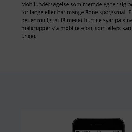
Mobilundersøgelse som metode egner sig beds
for lange eller har mange åbne spørgsmål. E
det er muligt at få meget hurtige svar på s
målgrupper via mobiltelefon, som ellers kan v
unge).