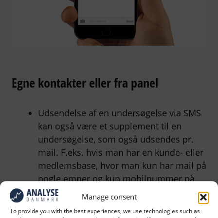
Egne kontakter eller fra panel
Udsendelse af en undersøgelse via SMS
kan også være et supplement til en
undersøgelse, som også udsendes pr.
mail. F.eks. hvis man har en kunde- eller
medlemsbase, hvor man kun har mail på
nogle emner og kun mobilnummer på
andre.
Manage consent
Det kan også være en fordel at udsende
To provide you with the best experiences, we use technologies such as
en undersøgelse via mail og herefter