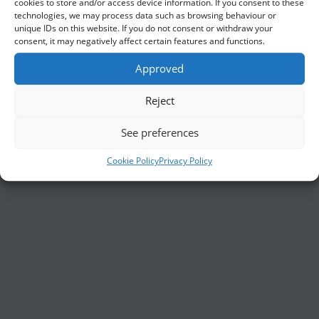
cookies to store and/or access device information. If you consent to these
technologies, we may process data such as browsing behaviour or
påminde pr. SMS for at øge
unique IDs on this website. If you do not consent or withdraw your
responsraten
consent, it may negatively affect certain features and functions.
SMS-undersøgelser kan enten
Approved
gennemføres via panel, eller baseres på
et kunde- eller medlemsudtræk, som
Reject
man selv leverer
See preferences
Cookie Policy
Privacy Policy