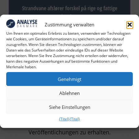
Strandvane afslører forskel på rige og fattige
danskere
Zustimmung verwalten
Um Ihnen ein optimales Erlebnis zu bieten, verwenden wir Technologien
wie Cookies, um Geräteinformationen zu speichern und/oder darauf
zuzugreifen. Wenn Sie diesen Technologien zustimmen, können wir
Daten wie das Surfverhalten oder eindeutige IDs auf dieser Website
verarbeiten. Wenn Sie Ihre Zustimmung nicht erteilen oder widerrufen,
kann dies negative Auswirkungen auf bestimmte Funktionen und
Merkmale haben.
Genehmigt
Erhalten Sie unsere neuesten
Ablehnen
Nachrichten und Artikel
Siehe Einstellungen
Füllen Sie das Formular aus, um
{Titel}
{Titel}
unsere neuesten Nachrichten und
Veröffentlichungen zu erhalten.