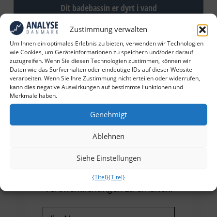
Dit badebassin er dyrt i vand
Zustimmung verwalten
Um Ihnen ein optimales Erlebnis zu bieten, verwenden wir Technologien
wie Cookies, um Geräteinformationen zu speichern und/oder darauf
zuzugreifen. Wenn Sie diesen Technologien zustimmen, können wir
Daten wie das Surfverhalten oder eindeutige IDs auf dieser Website
verarbeiten. Wenn Sie Ihre Zustimmung nicht erteilen oder widerrufen,
kann dies negative Auswirkungen auf bestimmte Funktionen und
Merkmale haben.
Genehmigt
Erhalten Sie unsere neuesten
Nachrichten und Artikel
Ablehnen
Siehe Einstellungen
Füllen Sie das Formular aus, um
unsere neuesten Nachrichten und
{Titel}
{Titel}
Veröffentlichungen zu erhalten.
Name
(erforderlich)