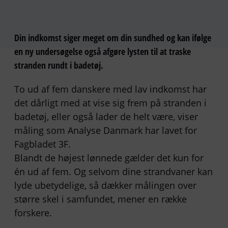
Din indkomst siger meget om din sundhed og kan ifølge
en ny undersøgelse også afgøre lysten til at traske
stranden rundt i badetøj.
To ud af fem danskere med lav indkomst har
det dårligt med at vise sig frem på stranden i
badetøj, eller også lader de helt være, viser
måling som Analyse Danmark har lavet for
Fagbladet 3F.
Blandt de højest lønnede gælder det kun for
én ud af fem. Og selvom dine strandvaner kan
lyde ubetydelige, så dækker målingen over
større skel i samfundet, mener en række
forskere.