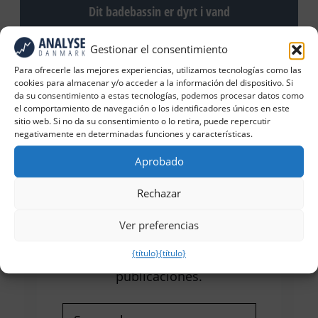
Dit badebassin er dyrt i vand
Gestionar el consentimiento
Para ofrecerle las mejores experiencias, utilizamos tecnologías como las
cookies para almacenar y/o acceder a la información del dispositivo. Si
da su consentimiento a estas tecnologías, podemos procesar datos como
el comportamiento de navegación o los identificadores únicos en este
sitio web. Si no da su consentimiento o lo retira, puede repercutir
negativamente en determinadas funciones y características.
Aprobado
Reciba nuestras últimas
Rechazar
noticias y artículos
Ver preferencias
Rellene el formulario para recibir
{título}
{título}
nuestras últimas noticias y
publicaciones.
Nombre
(Obligatorio)