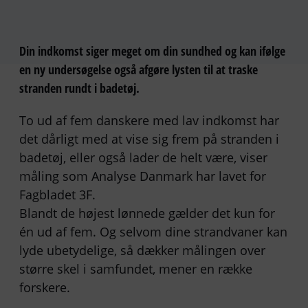
Din indkomst siger meget om din sundhed og kan ifølge
en ny undersøgelse også afgøre lysten til at traske
stranden rundt i badetøj.
To ud af fem danskere med lav indkomst har
det dårligt med at vise sig frem på stranden i
badetøj, eller også lader de helt være, viser
måling som Analyse Danmark har lavet for
Fagbladet 3F.
Blandt de højest lønnede gælder det kun for
én ud af fem. Og selvom dine strandvaner kan
lyde ubetydelige, så dækker målingen over
større skel i samfundet, mener en række
forskere.