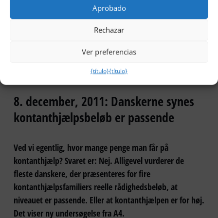
med internetopkobling eller at sende dine
Aprobado
børn til sport i fritiden.
Rechazar
Læs mere på
Berlingske.dk
Ver preferencias
{título}
{título}
8. december, 2011: Danskerne synes
kontanthjælpsbeløb er passende
Ved vi egentlig, hvor mange penge man får på
kontanthjælp? Svaret er: Nej. Alligevel vurderer de
fleste danskere, der præsenteres for fire
kontanthjælpsfamiliers reelle rådighedsbeløb, at
niveauet er passende. Eller at kontanthjælpen er for høj.
Det viser ny undersøgelse fra A4.