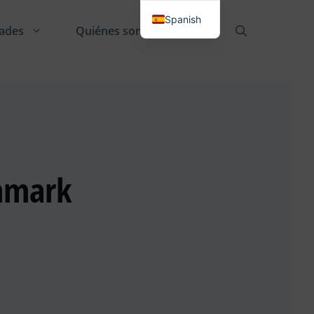
Spanish
ades
Quiénes somos
Danish
English
German
French
Italian
anmark