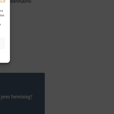
 og Københavns
ara
stas
e
oppe
 jeres forretning?