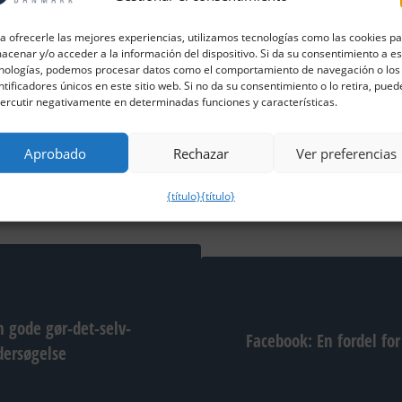
vervsmentor, som hører under Foreningen Nydansker
a ofrecerle las mejores experiencias, utilizamos tecnologías como las cookies p
acenar y/o acceder a la información del dispositivo. Si da su consentimiento a e
nologías, podemos procesar datos como el comportamiento de navegación o los
ntificadores únicos en este sitio web. Si no da su consentimiento o lo retira, pued
ercutir negativamente en determinadas funciones y características.
 venstre: Merethe Kring, Mariam Loubani, Ea Andersen-H
Aprobado
Rechazar
Ver preferencias
{título}
{título}
en gode gør-det-selv-
Facebook: En fordel for
ersøgelse