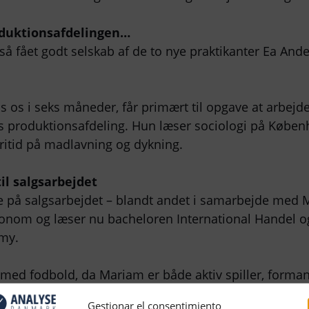
oduktionsafdelingen…
gså fået godt selskab af de to nye praktikanter Ea An
s os i seks måneder, får primært til opgave at arbejd
s produktionsafdeling. Hun læser sociologi på Køben
fritid på madlavning og dykning.
il salgsarbejdet
e på salgsarbejdet – blandt andet i samarbejde med 
nom og læser nu bacheloren International Handel o
my.
r med fodbold, da Mariam er både aktiv spiller, forma
estyrelsesmedlem i Valby Boldklub. Derudover er Mar
Gestionar el consentimiento