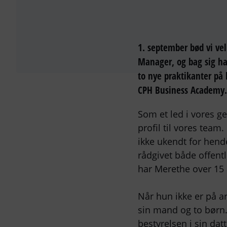
1. september bød vi ve
Manager, og bag sig ha
to nye praktikanter på
CPH Business Academy.
Som et led i vores g
profil til vores tea
ikke ukendt for hend
rådgivet både offentl
har Merethe over 15 
Når hun ikke er på 
sin mand og to børn.
bestyrelsen i sin da