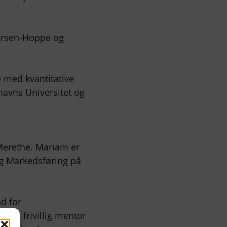
dersen-Hoppe og
e med kvantitative
havns Universitet og
Merethe. Mariam er
g Markedsføring på
nd for
iam frivillig mentor