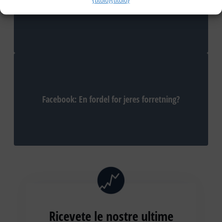
{titolo}
{titolo}
Fire fif til den gode gør-det-selv-undersøgelse
Facebook: En fordel for jeres forretning?
Ricevete le nostre ultime