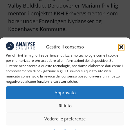
Valby Boldklub. Derudover er Mariam frivillig
mentor i projektet KBH Erhvervsmentor, som
hører under Foreningen Nydansker og
Københavns Kommune.
Gestire il consenso
Per offrirvi le migliori esperienze, utilizziamo tecnologie come i cookie
Fra venstre: Merethe Kring, Mariam Loubani, Ea
per memorizzare e/o accedere alle informazioni del dispositivo. Se
l'utente acconsente a queste tecnologie, possiamo elaborare dati come il
Andersen-Hoppe
comportamento di navigazione o gli ID univoci su questo sito web. Il
mancato consenso o la revoca del consenso possono avere un impatto
negativo su alcune funzioni e caratteristiche.
Relaterede nyheder
Approvato
Rifiuto
Vedere le preferenze