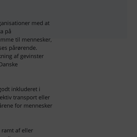
ganisationer med at
ta på
emme til mennesker,
ses pårørende.
ning af gevinster
 Danske
odt inkluderet i
tiv transport eller
kårene for mennesker
 ramt af eller