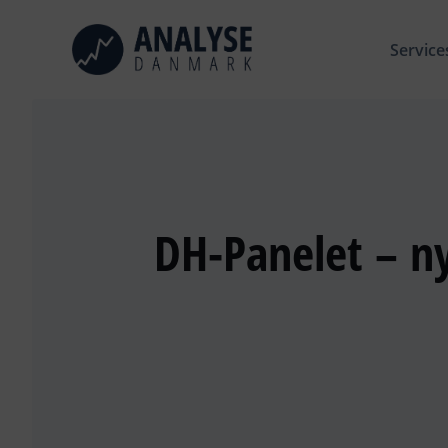
Skip
to
Service
content
DH-Panelet – n