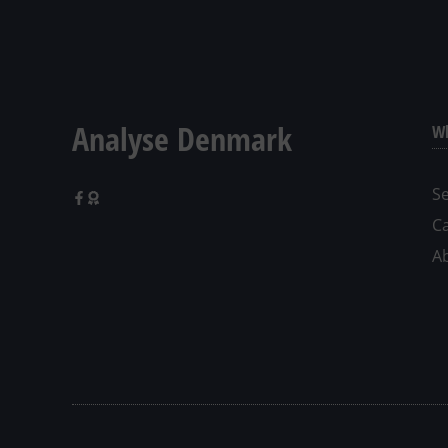
Analyse Denmark
Wh
Se
C
A