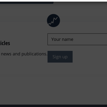
Name
(Required)
icles
st news and publications.