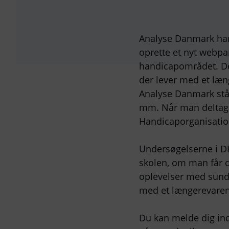
Analyse Danmark har
oprette et nyt webpa
handicapområdet. De
der lever med et læ
Analyse Danmark står
mm. Når man deltage
Handicaporganisatio
Undersøgelserne i DH
skolen, om man får d
oplevelser med sundh
med et længerevaren
Du kan melde dig ind 