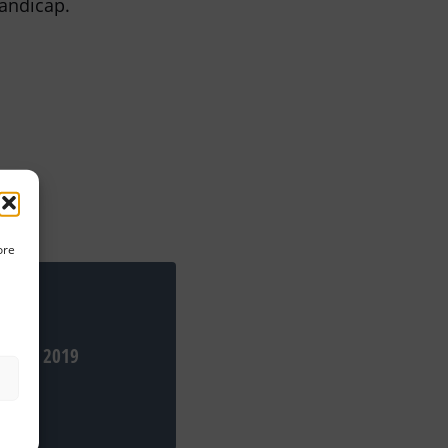
andicap.
ore
ember 2019