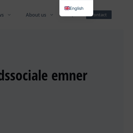
English
ws
About us
Contact
Danish
German
Spanish
French
Italian
dssociale emner