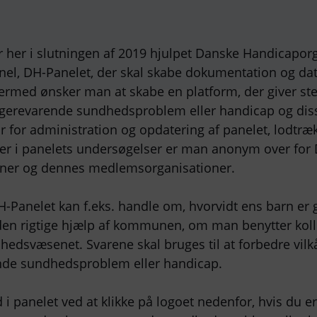
 her i slutningen af 2019 hjulpet Danske Handicapor
nel, DH-Panelet, der skal skabe dokumentation og da
rmed ønsker man at skabe en platform, der giver st
ngerevarende sundhedsproblem eller handicap og dis
 for administration og opdatering af panelet, lodtræk
r i panelets undersøgelser er man anonym over for
ner og dennes medlemsorganisationer.
-Panelet kan f.eks. handle om, hvorvidt ens barn er g
en rigtige hjælp af kommunen, om man benytter kollek
edsvæsenet. Svarene skal bruges til at forbedre vil
de sundhedsproblem eller handicap.
i panelet ved at klikke på logoet nedenfor, hvis du er