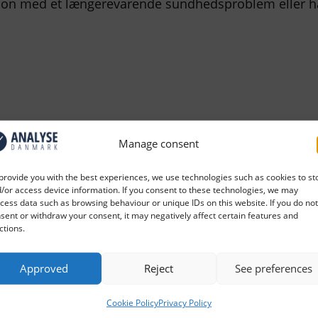
rson med et længerevarende sundhedsproblem eller h
Manage consent
provide you with the best experiences, we use technologies such as cookies to st
/or access device information. If you consent to these technologies, we may
cess data such as browsing behaviour or unique IDs on this website. If you do not
sent or withdraw your consent, it may negatively affect certain features and
ctions.
r de varme hænder frem
Nyhedsbrev dec
ge forhandlinger
Approved
Reject
See preferences
Cookie Policy
Privacy Policy