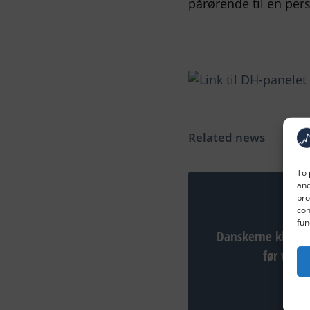
pårørende til en pe
Related news
To 
and
pro
con
fun
Danskerne klappe
før vigti