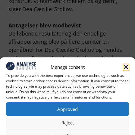
konstruktivt teamwork mellem os og dem”,
siger Dea Cæcilie Grollov.
Antagelser blev modbevist
De løbende resultater og den endelige
affrapportering blev på flere punkter en
øjenåbner for Dea Cæcilie Grollov og hendes
kolleger. Flere antagelser, der byggede på
tidligere undersøgelser og har været
Manage consent
retningslinje for tilpasning og udvikling af
To provide you with the best experiences, we use technologies such as
cookies to store and/or access device information. If you consent to these
sundhed.dk, blev justeret i analysen. Derfor
technologies, we may process data such as browsing behaviour or
kommer den til at føre forandring med sig.
unique IDs on this website. If you do not consent or withdraw your
consent, it may negatively affect certain features and functions.
”Der har været flere overraskelser, som har
Approved
vendt op og ned på opfattelsen af vores
brugere”, siger Dea Cæcilie Grollov.
Reject