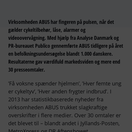
Virksomheden ABUS har fingeren på pulsen, når det
gælder cykeltilbehør, låse, alarmer og
videoovervågning. Med hjælp fra Analyse Danmark og
PR-bureauet Publico gennemførte ABUS tidligere på året
en befolkningsundersøgelse blandt 1.000 danskere.
Resultaterne gav værdifuld markedsviden og mere end
30 presseomtaler.
’Få voksne spænder hjelmen’, ’Hver femte ung
er cykeltyv’, ’Hver anden frygter indbrud’. I
2013 har statistikbaserede nyheder fra
virksomheden ABUS trukket slagkraftige
overskrifter i flere medier. Over 30 omtaler er
det blevet til – blandt andet i Jyllands-Posten,
MetroXpress og DR Aftenshowet.