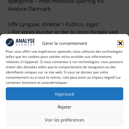
spørgsmål – med metodisk sparring fra
Analyse Danmark.
Uffe Lyngaae, direktør i Publico, siger:
– For vores kunder er der to store fordele ved
en kvantitativ panelundersøgelse: For det
Gérer le consentement
første kan den give interessant viden om
Pour vous offrir une expérience optimale, nous utilisons des technologies
markedet. For det andet kan den generere
telles que les cookies pour stocker et/ou accéder aux informations
relatives à l'appareil. Si vous consentez à ces technologies, nous pouvons
interessante og pressevenlige resultater, som
traiter des données telles que le comportement de navigation ou des
vi med den rette vinkling kan sælge ind til
identifiants uniques sur ce site web. Si vous ne donnez pas votre
consentement ou si vous le retirez, cela peut avoir un impact négatif sur
nyhedsredaktionerne.
certaines fonctions et caractéristiques.
– Begge dele afhænger dog af, at spørgsmål
Approuvé
og svar er troværdigt formulerede, så
Rejeter
undersøgelsen ikke bare handler om at tvinge
en journalistisk historie igennem. Det er også
Voir les préférences
afgørende, at det metodiske i udvælgelsen af