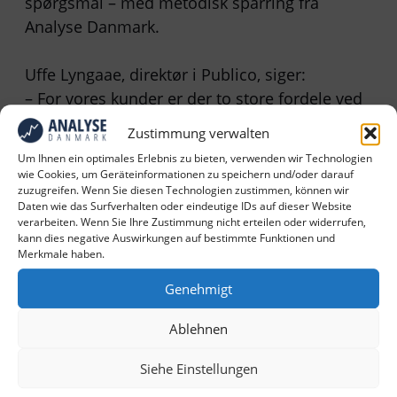
spørgsmål – med metodisk sparring fra
Analyse Danmark.
Uffe Lyngaae, direktør i Publico, siger:
– For vores kunder er der to store fordele ved
en kvantitativ panelundersøgelse: For det
Zustimmung verwalten
første kan den give interessant viden om
Um Ihnen ein optimales Erlebnis zu bieten, verwenden wir Technologien
markedet. For det andet kan den generere
wie Cookies, um Geräteinformationen zu speichern und/oder darauf
zuzugreifen. Wenn Sie diesen Technologien zustimmen, können wir
interessante og pressevenlige resultater, som
Daten wie das Surfverhalten oder eindeutige IDs auf dieser Website
vi med den rette vinkling kan sælge ind til
verarbeiten. Wenn Sie Ihre Zustimmung nicht erteilen oder widerrufen,
kann dies negative Auswirkungen auf bestimmte Funktionen und
nyhedsredaktionerne.
Merkmale haben.
– Begge dele afhænger dog af, at spørgsmål
Genehmigt
og svar er troværdigt formulerede, så
Ablehnen
undersøgelsen ikke bare handler om at tvinge
en journalistisk historie igennem. Det er også
Siehe Einstellungen
afgørende, at det metodiske i udvælgelsen af