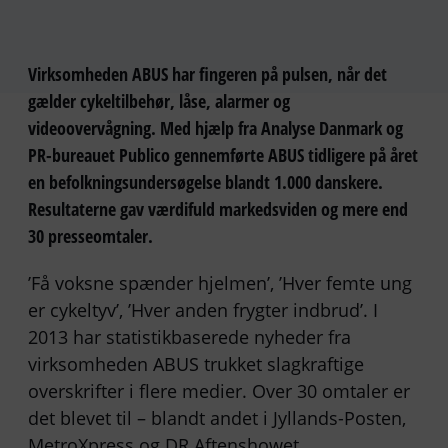
Virksomheden ABUS har fingeren på pulsen, når det
gælder cykeltilbehør, låse, alarmer og
videoovervågning. Med hjælp fra Analyse Danmark og
PR-bureauet Publico gennemførte ABUS tidligere på året
en befolkningsundersøgelse blandt 1.000 danskere.
Resultaterne gav værdifuld markedsviden og mere end
30 presseomtaler.
’Få voksne spænder hjelmen’, ’Hver femte ung
er cykeltyv’, ’Hver anden frygter indbrud’. I
2013 har statistikbaserede nyheder fra
virksomheden ABUS trukket slagkraftige
overskrifter i flere medier. Over 30 omtaler er
det blevet til – blandt andet i Jyllands-Posten,
MetroXpress og DR Aftenshowet.