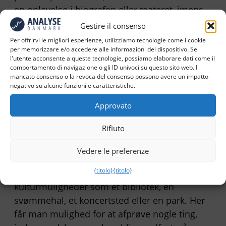
en oplevelse i biografen eller teateret, imens
oplevelsen stadig er frisk i erindringen.
Gestire il consenso
Per offrirvi le migliori esperienze, utilizziamo tecnologie come i cookie
Skabe hurtigt overblik for at kvalificere videre
per memorizzare e/o accedere alle informazioni del dispositivo. Se
l'utente acconsente a queste tecnologie, possiamo elaborare dati come il
analyse:
Når man kender sin målgruppe men
comportamento di navigazione o gli ID univoci su questo sito web. Il
går eksplorativt til værks og ønsker at teste
mancato consenso o la revoca del consenso possono avere un impatto
negativo su alcune funzioni e caratteristiche.
hypoteser eller danne sig et hurtigt overblik
over mønstre i adfærd og holdninger for at
Approvato
skærpe og kvalificere den videre analyse, er
Rifiuto
etnoraids det rigtige værktøj. Det kan f.eks.
være relevant, når man ønsker en grundig
Vedere le preferenze
analyse af adfærd og holdninger blandt
{titolo}
{titolo}
studerende på en skole eller brugere af lokale
kulturmuligheder som et bibliotek, en
svømmehal, et koncertsted eller en park. Her
får man mulighed for at afprøve nogle ting,