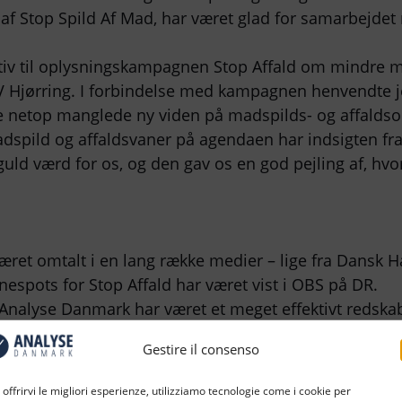
er af Stop Spild Af Mad, har været glad for samarbejde
iativ til oplysningskampagnen Stop Affald om mindre ma
Hjørring. I forbindelse med kampagnen henvendte je
ge netop manglede ny viden på madspilds- og affalds
dspild og affaldsvaner på agendaen har indsigten f
uld værd for os, og den gav os en god pejling af, h
ret omtalt i en lang række medier – lige fra Dansk H
pots for Stop Affald har været vist i OBS på DR.
Analyse Danmark har været et meget effektivt redskab 
gheden, siger Selina Juul.
Gestire il consenso
ultaterne af undersøgelsen.
 offrirvi le migliori esperienze, utilizziamo tecnologie come i cookie per