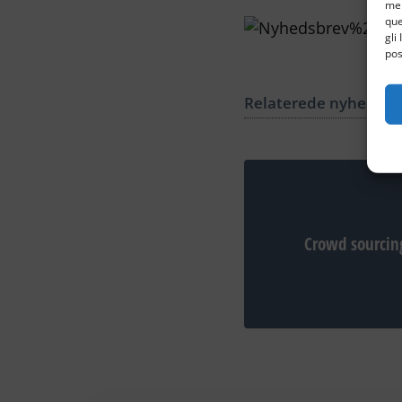
mem
que
gli
pos
Relaterede nyheder
Crowd sourcing