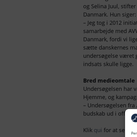
og Selina Juul, stift
Danmark. Hun siger:
– Jeg tog i 2012 init
samarbejde med AVV 
Danmark, fordi vi li
sætte danskernes ma
undersøgelse været g
indsats skulle ligge.
Bred medieomtale
Undersøgelsen har væ
Hjemme, og kampagnes
– Undersøgelsen fra 
budskab ud i offentli
Klik
qui
for at se res
Per