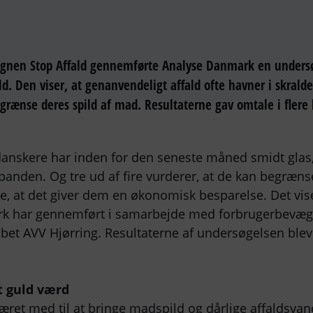
agnen Stop Affald gennemførte Analyse Danmark en unders
d. Den viser, at genanvendeligt affald ofte havner i skrald
begrænse deres spild af mad. Resultaterne gav omtale i fler
 danskere har inden for den seneste måned smidt glas, 
spanden. Og tre ud af fire vurderer, at de kan begræn
 se, at det giver dem en økonomisk besparelse. Det vi
 har gennemført i samarbejde med forbrugerbevæge
bet AVV Hjørring. Resultaterne af undersøgelsen blev 
t guld værd
ret med til at bringe madspild og dårlige affaldsva