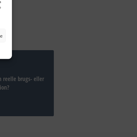
a
o
ze
n reelle brugs- eller
ion?