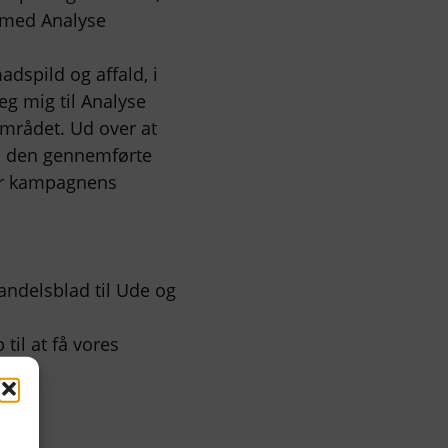
t med Analyse
dspild og affald, i
g mig til Analyse
området. Ud over at
ra den gennemførte
vor kampagnens
andelsblad til Ude og
til at få vores