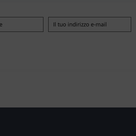
o)
E-
mail
(Richiesto)