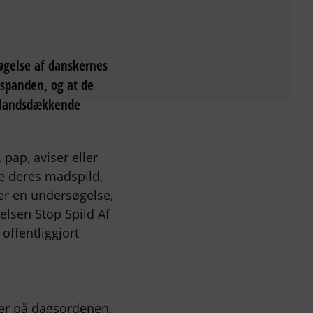
øgelse af danskernes
espanden, og at de
e landsdækkende
pap, aviser eller
se deres madspild,
ser en undersøgelse,
lsen Stop Spild Af
offentliggjort
ner på dagsordenen,