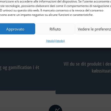
orizzare e/o accedere alle informazioni del dispositivo. Se l'utente acconsente 
ste tecnologie, possiamo elaborare dati come il comportamento di navigazione 
 ID univoci su questo sito web. Il mancato consenso o la revoca del consenso
sono avere un impatto negativo su alcune funzioni e caratteristiche.
Approvato
Rifiuto
Vedere le preferen
{titolo}
{titolo}
Vil du se dit produkt i de
 og gamification i ét
købssituat